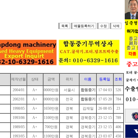
목록
매물등록하기
수정
삭제
제작년월
상태
금액
위치
이름
등록일
조회
2004/01
A+
0000만원
서울시
합동중기
17·04·03
526
2002/01
A+
0000만원
전국
합동중기
17·05·20
784
1998/05
A+
1650만원
경북
김재일
26·08·05
23
1993/06
A+
1100만원
경북
경북중기
23·12·15
789
1989/05
A+
700만원
경북
경북중기
23·12·15
406
1993/05
A+
1100만원
경북
경북중기
23·03·07
450