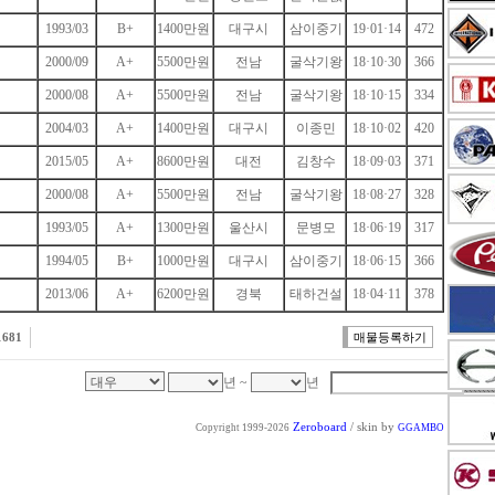
1993/03
B+
1400만원
대구시
삼이중기
19·01·14
472
2000/09
A+
5500만원
전남
굴삭기왕
18·10·30
366
2000/08
A+
5500만원
전남
굴삭기왕
18·10·15
334
2004/03
A+
1400만원
대구시
이종민
18·10·02
420
2015/05
A+
8600만원
대전
김창수
18·09·03
371
2000/08
A+
5500만원
전남
굴삭기왕
18·08·27
328
1993/05
A+
1300만원
울산시
문병모
18·06·19
317
1994/05
B+
1000만원
대구시
삼이중기
18·06·15
366
2013/06
A+
6200만원
경북
태하건설
18·04·11
378
1681
매물등록하기
년 ~
년
Zeroboard
/ skin by
Copyright 1999-2026
GGAMBO