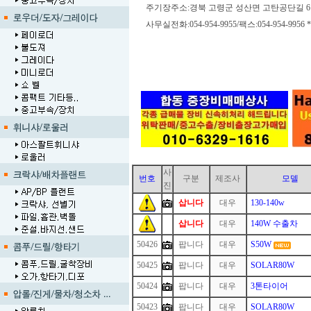
주기장주소:경북 고령군 성산면 고탄공단길 6
사무실전화:054-954-9955/팩스:054-954-9956 *
사
번호
구분
제조사
모델
진
삽니다
대우
130-140w
1
삽니다
대우
140W 수출차
50426
팝니다
대우
S50W
50425
팝니다
대우
SOLAR80W
50424
팝니다
대우
3톤타이어
50423
팝니다
대우
SOLAR80W