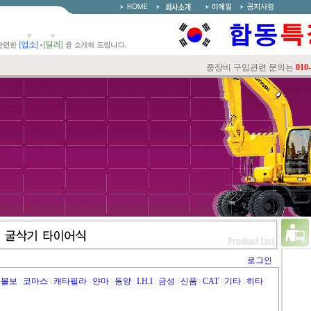
중장비 구입관련 문의는
010-63
로그인
볼보
코마스
캐타필라
얀마
동양
I.H.I
금성
신품
CAT
기타
히타
|
|
|
|
|
|
|
|
|
|