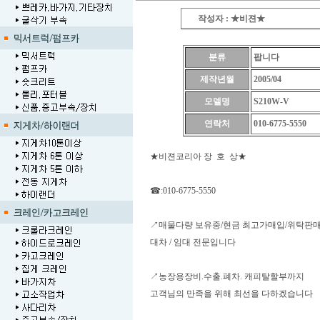
작성자 : ★비젼★
분류
팝니다
제작년월
2005/04
모델명
S210W-V
연락처
010-6775-5550
★비젼코리아 장 호 상★
☎:010-6775-5550
↗매물다량 보유중/현금 최고가매입/위탁판
대차 / 임대 전문입니다
↗농장용장비.수출.폐차. 캐피탈할부까지
고객님의 만족을 위해 최선을 다하겠습니다