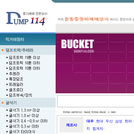
TOTAL ARTICLE : 50428
, TOTAL PAGE : 1 / 1681
대우
현대
두산
삼성
한라
|
|
|
|
|
제조사
치
찝게차
|
|