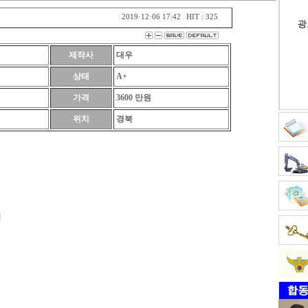
|
2019·12·06 17:42
|
HIT : 325
광
제작사
대우
상태
A+
가격
3600 만원
위치
경북
매