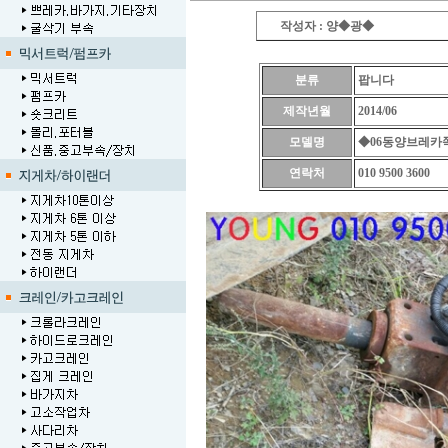
작성자 : 양◆광◆
분류
팝니다
제작년월
2014/06
모델명
◆06동양브레카
연락처
010 9500 3600