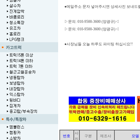
●메일주소 문자 넣어주시면 상세사진 보내드릴
▷문의: 010-9500-3600 (양광규)◁
▷문의: 010-9500-3600 (양광규)◁
●사장님들 오늘 하루도 파이팅 하십시요
사
번호
구분
제조사
모델
진