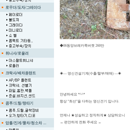
◆06동양브레카쪽버켓 260만
◈― 영신건설기계(수출/할부/매매) ―◈
안녕하세요 *^^*
항상 “최선“을 다하는 영신건기 입니다.
언제나 ★성실하고 정직하게★ 상담하오니
→ 편안하게 전화 주세요 ←