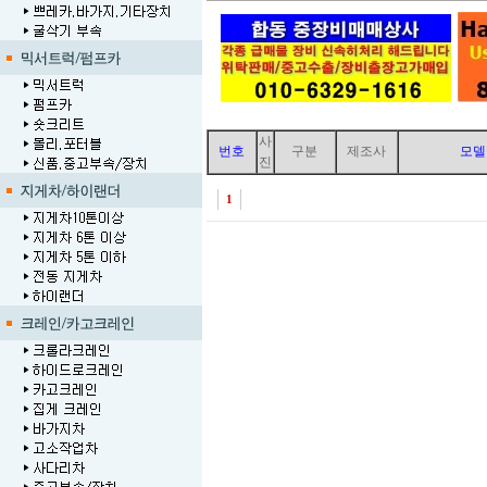
사
번호
구분
제조사
모델
진
1